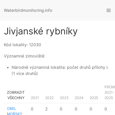
Waterbirdmonitoring.info
Jivjanské rybníky
Kód lokality:
12030
Významné zimoviště:
Národně významná lokalita: počet druhů přílohy I.
(1 více druhů)
PRŮM
ZOBRAZIT
2021-
VŠECHNY
2021
2022
2023
2024
2025
2025
OREL
0
2
0
0
0
0
MOŘSKÝ