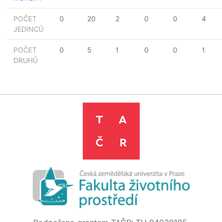
POČET
0
20
2
0
0
4
JEDINCŮ
POČET
0
5
1
0
0
1
DRUHŮ