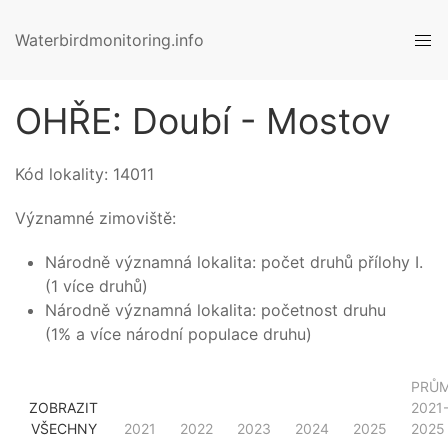
Waterbirdmonitoring.info
OHŘE: Doubí - Mostov
Kód lokality:
14011
Významné zimoviště:
Národně významná lokalita: počet druhů přílohy I.
(1 více druhů)
Národně významná lokalita: početnost druhu
(1% a více národní populace druhu)
PRŮ
ZOBRAZIT
2021
VŠECHNY
2021
2022
2023
2024
2025
2025