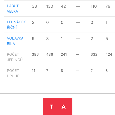
LABUŤ
33
130
42
—
110
79
VELKÁ
LEDNÁČEK
3
0
0
—
0
1
ŘÍČNÍ
VOLAVKA
9
8
1
—
2
5
BÍLÁ
POČET
386
436
241
—
632
424
JEDINCŮ
POČET
11
7
8
—
7
8
DRUHŮ