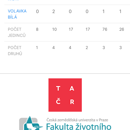
VOLAVKA
0
2
0
0
1
1
BÍLÁ
POČET
8
10
17
17
76
26
JEDINCŮ
POČET
1
4
4
2
3
3
DRUHŮ