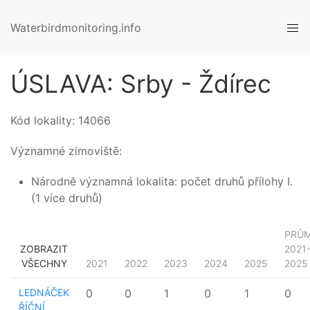
Waterbirdmonitoring.info
ÚSLAVA: Srby - Ždírec
Kód lokality:
14066
Významné zimoviště:
Národně významná lokalita: počet druhů přílohy I.
(1 více druhů)
PRŮ
ZOBRAZIT
2021
VŠECHNY
2021
2022
2023
2024
2025
2025
LEDNÁČEK
0
0
1
0
1
0
ŘÍČNÍ