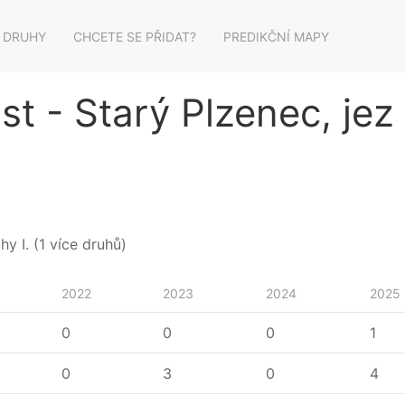
 DRUHY
CHCETE SE PŘIDAT?
PREDIKČNÍ MAPY
t - Starý Plzenec, jez
y I. (1 více druhů)
2022
2023
2024
2025
0
0
0
1
0
3
0
4