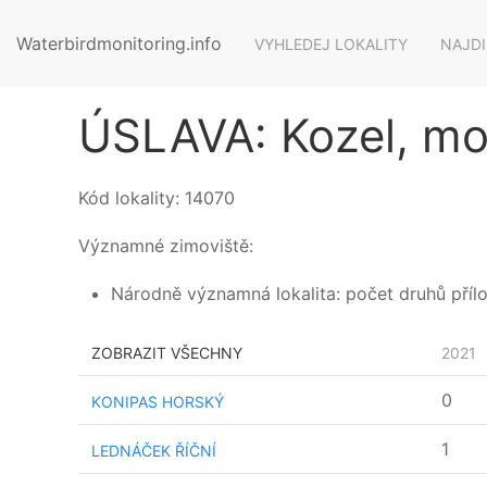
Waterbirdmonitoring.info
VYHLEDEJ LOKALITY
NAJDI
ÚSLAVA: Kozel, mos
Kód lokality:
14070
Významné zimoviště:
Národně významná lokalita: počet druhů příloh
ZOBRAZIT VŠECHNY
2021
0
KONIPAS HORSKÝ
1
LEDNÁČEK ŘÍČNÍ