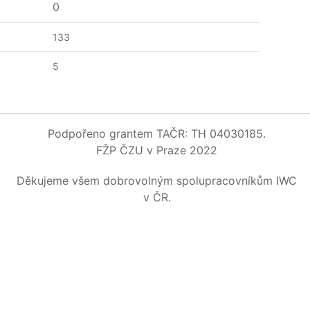
0
133
5
Podpořeno grantem TAČR: TH 04030185.
FŽP ČZU v Praze 2022
Děkujeme všem dobrovolným spolupracovníkům IWC
v ČR.