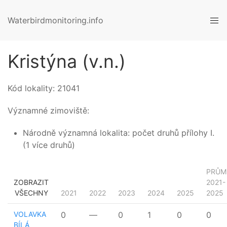
Waterbirdmonitoring.info
Kristýna (v.n.)
Kód lokality:
21041
Významné zimoviště:
Národně významná lokalita: počet druhů přílohy I.
(1 více druhů)
PRŮM
ZOBRAZIT
2021-
VŠECHNY
2021
2022
2023
2024
2025
2025
VOLAVKA
0
—
0
1
0
0
BÍLÁ