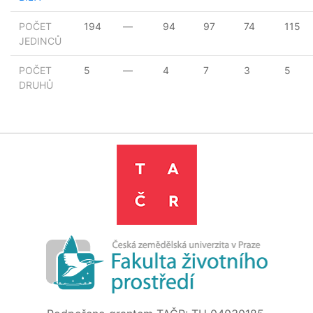
POČET
194
—
94
97
74
115
JEDINCŮ
POČET
5
—
4
7
3
5
DRUHŮ