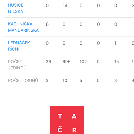
HUSICE
0
14
0
0
0
NILSKÁ
KACHNIČKA
6
0
0
0
0
1
MANDARINSKÁ
LEDNÁČEK
0
0
0
0
1
ŘÍČNÍ
POČET
36
696
102
0
15
1
JEDINCŮ
POČET DRUHŮ
3
10
5
0
3