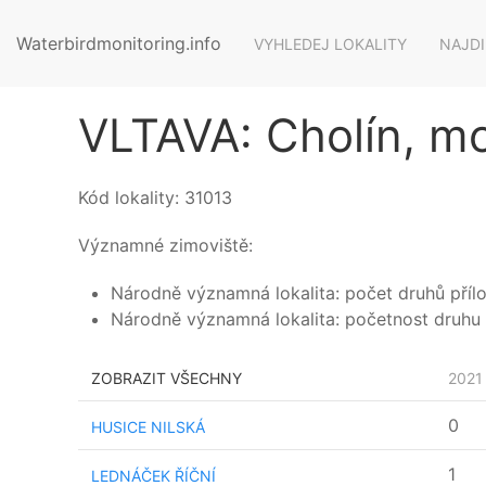
Waterbirdmonitoring.info
VYHLEDEJ LOKALITY
NAJDI
VLTAVA: Cholín, mo
Kód lokality:
31013
Významné zimoviště:
Národně významná lokalita: počet druhů příloh
Národně významná lokalita: početnost druhu 
ZOBRAZIT VŠECHNY
2021
0
HUSICE NILSKÁ
1
LEDNÁČEK ŘÍČNÍ