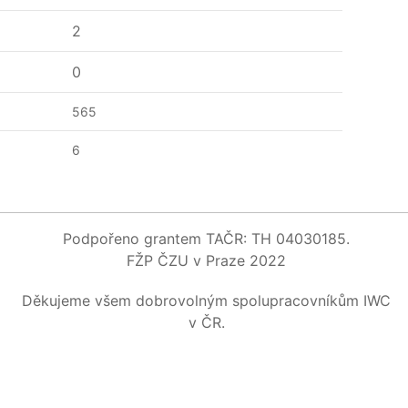
2
0
565
6
Podpořeno grantem TAČR: TH 04030185.
FŽP ČZU v Praze 2022
Děkujeme všem dobrovolným spolupracovníkům IWC
v ČR.