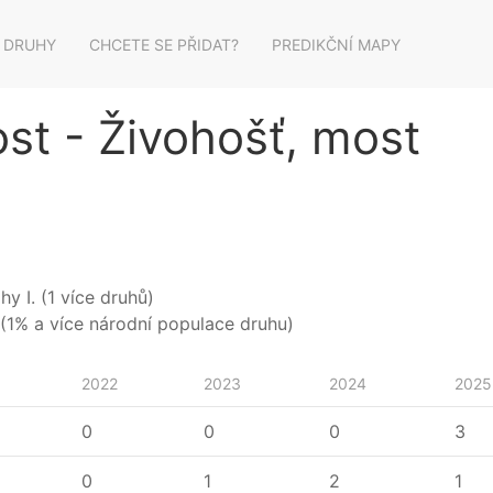
 DRUHY
CHCETE SE PŘIDAT?
PREDIKČNÍ MAPY
st - Živohošť, most
y I. (1 více druhů)
(1% a více národní populace druhu)
2022
2023
2024
2025
0
0
0
3
0
1
2
1