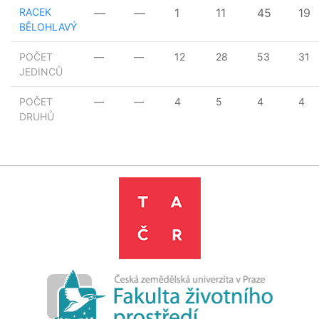
RACEK
—
—
1
11
45
19
BĚLOHLAVÝ
POČET
—
—
12
28
53
31
JEDINCŮ
POČET
—
—
4
5
4
4
DRUHŮ