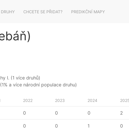
 DRUHY
CHCETE SE PŘIDAT?
PREDIKČNÍ MAPY
řebáň)
y I. (1 více druhů)
(1% a více národní populace druhu)
1
2022
2023
2024
202
0
0
0
2
0
0
1
0