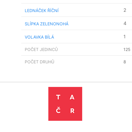
2
LEDNÁČEK ŘÍČNÍ
4
SLÍPKA ZELENONOHÁ
1
VOLAVKA BÍLÁ
POČET JEDINCŮ
125
POČET DRUHŮ
8