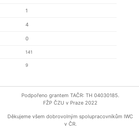
1
4
0
141
9
Podpořeno grantem TAČR: TH 04030185.
FŽP ČZU v Praze 2022
Děkujeme všem dobrovolným spolupracovníkům IWC
v ČR.