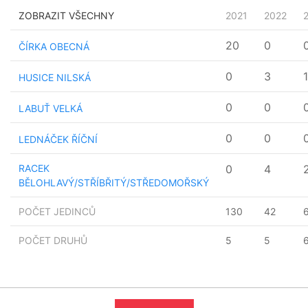
ZOBRAZIT VŠECHNY
2021
2022
20
0
ČÍRKA OBECNÁ
0
3
1
HUSICE NILSKÁ
0
0
LABUŤ VELKÁ
0
0
LEDNÁČEK ŘÍČNÍ
RACEK
0
4
BĚLOHLAVÝ/STŘÍBŘITÝ/STŘEDOMOŘSKÝ
POČET JEDINCŮ
130
42
POČET DRUHŮ
5
5