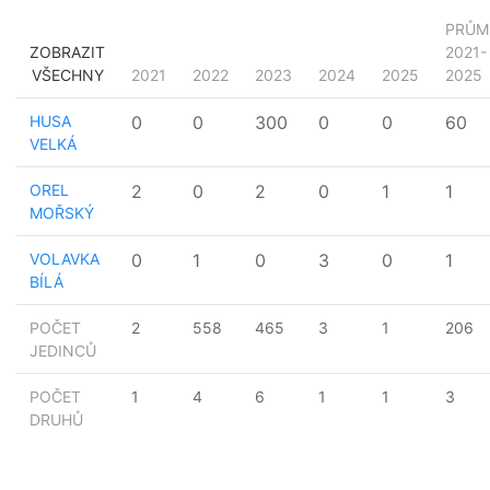
PRŮM
ZOBRAZIT
2021-
VŠECHNY
2021
2022
2023
2024
2025
2025
HUSA
0
0
300
0
0
60
VELKÁ
OREL
2
0
2
0
1
1
MOŘSKÝ
VOLAVKA
0
1
0
3
0
1
BÍLÁ
POČET
2
558
465
3
1
206
JEDINCŮ
POČET
1
4
6
1
1
3
DRUHŮ