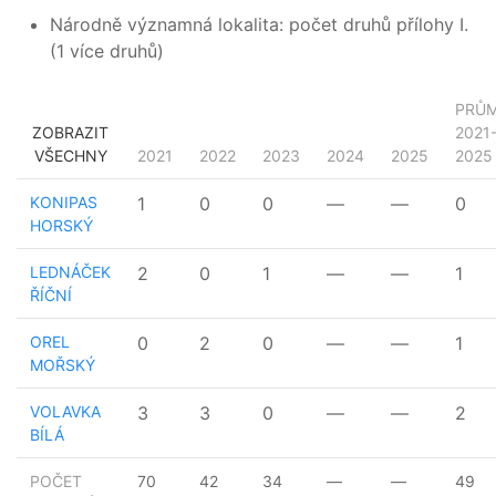
Národně významná lokalita: počet druhů přílohy I.
(1 více druhů)
PRŮ
ZOBRAZIT
2021
VŠECHNY
2021
2022
2023
2024
2025
2025
KONIPAS
1
0
0
—
—
0
HORSKÝ
LEDNÁČEK
2
0
1
—
—
1
ŘÍČNÍ
OREL
0
2
0
—
—
1
MOŘSKÝ
VOLAVKA
3
3
0
—
—
2
BÍLÁ
POČET
70
42
34
—
—
49