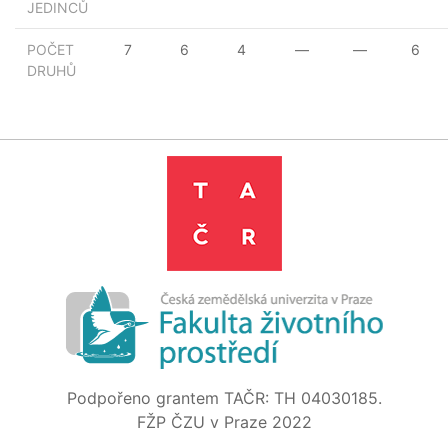
JEDINCŮ
POČET
7
6
4
—
—
6
DRUHŮ
Podpořeno grantem TAČR: TH 04030185.
FŽP ČZU v Praze 2022