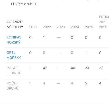
(1 více druhů)
PRŮM
ZOBRAZIT
2021-
VŠECHNY
2021
2022
2023
2024
2025
2025
KONIPAS
0
1
—
0
0
0
HORSKÝ
OREL
0
0
—
0
1
0
MOŘSKÝ
POČET
1
47
—
40
20
27
JEDINCŮ
POČET
1
4
—
4
5
4
DRUHŮ