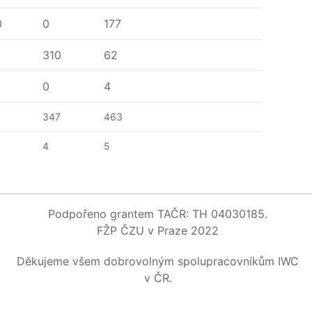
0
0
177
310
62
0
4
347
463
4
5
Podpořeno grantem TAČR: TH 04030185.
FŽP ČZU v Praze 2022
Děkujeme všem dobrovolným spolupracovníkům IWC
v ČR.