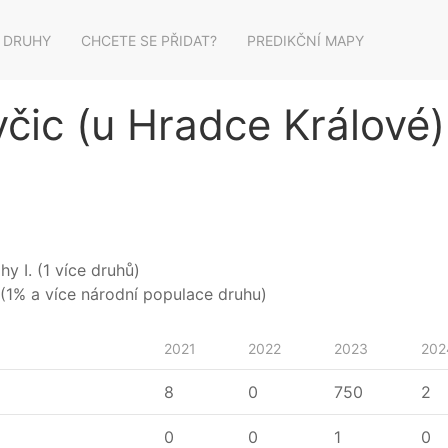
 DRUHY
CHCETE SE PŘIDAT?
PREDIKČNÍ MAPY
včic (u Hradce Králové)
y I. (1 více druhů)
(1% a více národní populace druhu)
2021
2022
2023
202
8
0
750
2
0
0
1
0