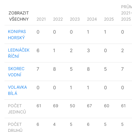
PRŮ
ZOBRAZIT
2021
VŠECHNY
2021
2022
2023
2024
2025
2025
KONIPAS
0
0
0
1
1
0
HORSKÝ
LEDNÁČEK
6
1
2
3
0
2
ŘÍČNÍ
SKOREC
7
8
5
8
5
7
VODNÍ
VOLAVKA
0
0
1
1
0
0
BÍLÁ
POČET
61
69
50
67
60
61
JEDINCŮ
POČET
6
4
5
6
5
5
DRUHŮ