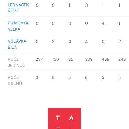
LEDNÁČEK
0
0
1
3
1
1
ŘÍČNÍ
PIŽMOVKA
0
0
0
0
4
1
VELKÁ
VOLAVKA
0
2
4
4
0
2
BÍLÁ
POČET
257
150
85
309
438
248
JEDINCŮ
POČET
3
6
5
6
5
5
DRUHŮ