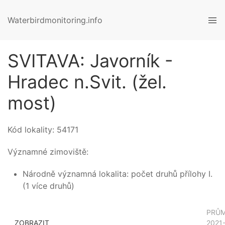
Waterbirdmonitoring.info
SVITAVA: Javorník -
Hradec n.Svit. (žel.
most)
Kód lokality:
54171
Významné zimoviště:
Národně významná lokalita: počet druhů přílohy I.
(1 více druhů)
PRŮ
ZOBRAZIT
2021