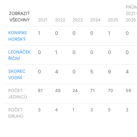
PRŮ
ZOBRAZIT
2021
VŠECHNY
2021
2022
2023
2024
2025
2025
KONIPAS
1
0
0
0
1
0
HORSKÝ
LEDNÁČEK
0
1
0
0
0
0
ŘÍČNÍ
SKOREC
0
4
0
5
9
4
VODNÍ
POČET
81
49
24
71
70
59
JEDINCŮ
POČET
3
4
1
3
5
3
DRUHŮ