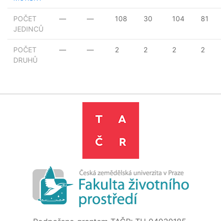
POČET
—
—
108
30
104
81
JEDINCŮ
POČET
—
—
2
2
2
2
DRUHŮ