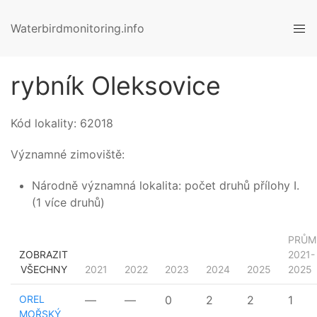
Waterbirdmonitoring.info
rybník Oleksovice
Kód lokality:
62018
Významné zimoviště:
Národně významná lokalita: počet druhů přílohy I.
(1 více druhů)
PRŮM
ZOBRAZIT
2021-
VŠECHNY
2021
2022
2023
2024
2025
2025
OREL
—
—
0
2
2
1
MOŘSKÝ