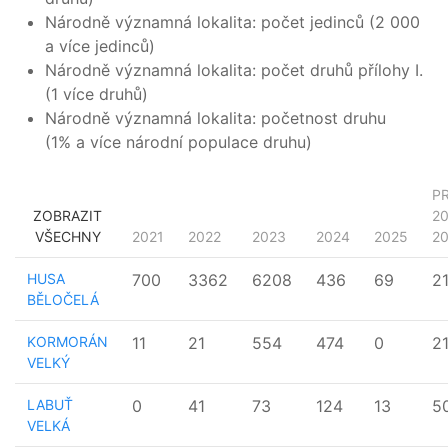
Národně významná lokalita: počet jedinců (2 000
a více jedinců)
Národně významná lokalita: počet druhů přílohy I.
(1 více druhů)
Národně významná lokalita: početnost druhu
(1% a více národní populace druhu)
P
ZOBRAZIT
20
VŠECHNY
2021
2022
2023
2024
2025
2
HUSA
700
3362
6208
436
69
2
BĚLOČELÁ
KORMORÁN
11
21
554
474
0
2
VELKÝ
LABUŤ
0
41
73
124
13
5
VELKÁ