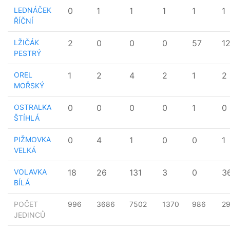
LEDNÁČEK
0
1
1
1
1
1
ŘÍČNÍ
LŽIČÁK
2
0
0
0
57
1
PESTRÝ
OREL
1
2
4
2
1
2
MOŘSKÝ
OSTRALKA
0
0
0
0
1
0
ŠTÍHLÁ
PIŽMOVKA
0
4
1
0
0
1
VELKÁ
VOLAVKA
18
26
131
3
0
3
BÍLÁ
POČET
996
3686
7502
1370
986
2
JEDINCŮ