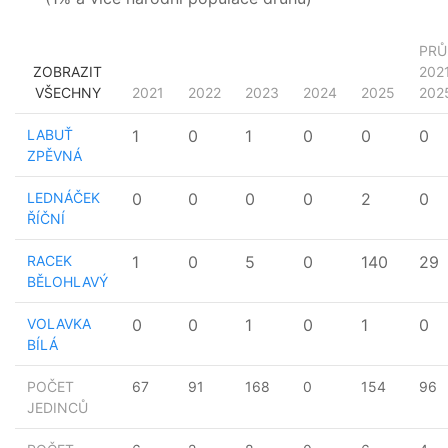
PRŮ
ZOBRAZIT
202
VŠECHNY
2021
2022
2023
2024
2025
202
LABUŤ
1
0
1
0
0
0
ZPĚVNÁ
LEDNÁČEK
0
0
0
0
2
0
ŘÍČNÍ
RACEK
1
0
5
0
140
29
BĚLOHLAVÝ
VOLAVKA
0
0
1
0
1
0
BÍLÁ
POČET
67
91
168
0
154
96
JEDINCŮ