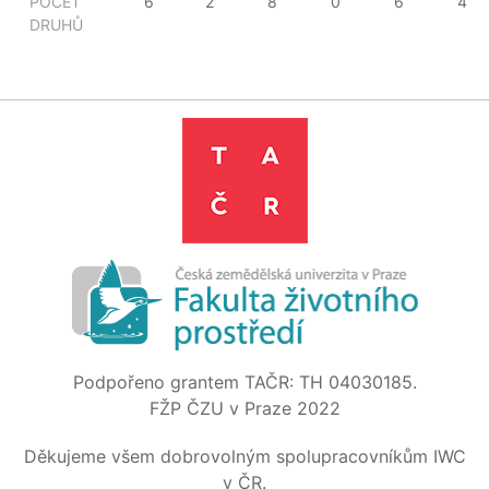
POČET
6
2
8
0
6
4
DRUHŮ
Podpořeno grantem TAČR: TH 04030185.
FŽP ČZU v Praze 2022
Děkujeme všem dobrovolným spolupracovníkům IWC
v ČR.