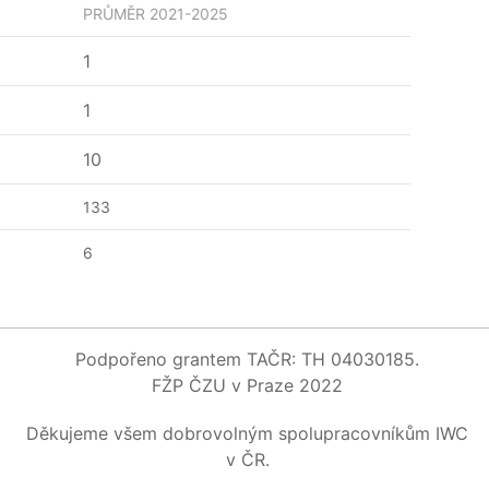
PRŮMĚR
2021-2025
1
1
10
133
6
Podpořeno grantem TAČR: TH 04030185.
FŽP ČZU v Praze 2022
Děkujeme všem dobrovolným spolupracovníkům IWC
v ČR.