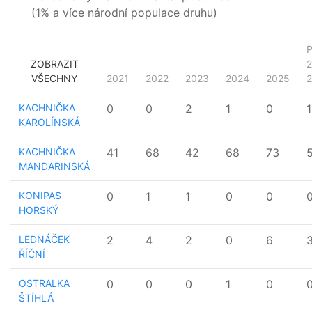
(1% a více národní populace druhu)
ZOBRAZIT
2
VŠECHNY
2021
2022
2023
2024
2025
KACHNIČKA
0
0
2
1
0
1
KAROLÍNSKÁ
KACHNIČKA
41
68
42
68
73
MANDARINSKÁ
KONIPAS
0
1
1
0
0
HORSKÝ
LEDNÁČEK
2
4
2
0
6
ŘÍČNÍ
OSTRALKA
0
0
0
1
0
ŠTÍHLÁ