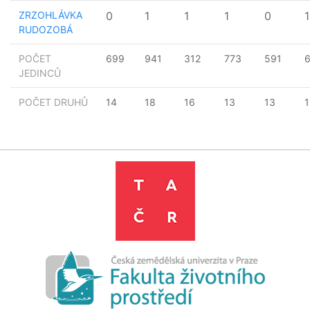
ZRZOHLÁVKA
0
1
1
1
0
1
RUDOZOBÁ
POČET
699
941
312
773
591
JEDINCŮ
POČET DRUHŮ
14
18
16
13
13
1