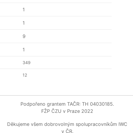
1
1
9
1
349
12
Podpořeno grantem TAČR: TH 04030185.
FŽP ČZU v Praze 2022
Děkujeme všem dobrovolným spolupracovníkům IWC
v ČR.