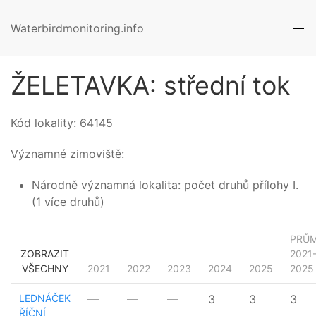
Waterbirdmonitoring.info
ŽELETAVKA: střední tok
Kód lokality:
64145
Významné zimoviště:
Národně významná lokalita: počet druhů přílohy I.
(1 více druhů)
PRŮ
ZOBRAZIT
2021
VŠECHNY
2021
2022
2023
2024
2025
2025
LEDNÁČEK
—
—
—
3
3
3
ŘÍČNÍ