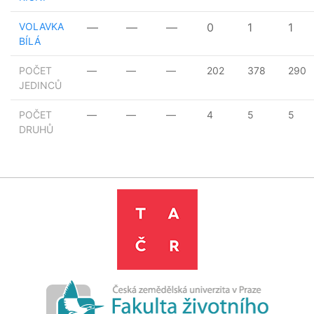
VOLAVKA
—
—
—
0
1
1
BÍLÁ
POČET
—
—
—
202
378
290
JEDINCŮ
POČET
—
—
—
4
5
5
DRUHŮ