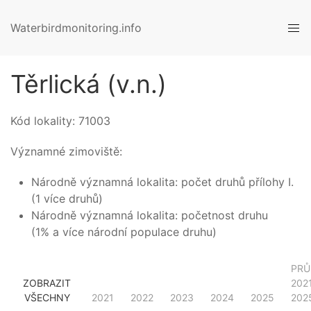
Waterbirdmonitoring.info
Těrlická (v.n.)
Kód lokality:
71003
Významné zimoviště:
Národně významná lokalita: počet druhů přílohy I.
(1 více druhů)
Národně významná lokalita: početnost druhu
(1% a více národní populace druhu)
PRŮ
ZOBRAZIT
202
VŠECHNY
2021
2022
2023
2024
2025
202