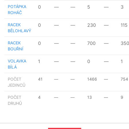
POTÁPKA
0
—
—
5
—
3
ROHÁČ
RACEK
0
—
—
230
—
115
BĚLOHLAVÝ
RACEK
0
—
—
700
—
35
BOUŘNÍ
VOLAVKA
1
—
—
0
—
1
BÍLÁ
POČET
41
—
—
1466
—
754
JEDINCŮ
POČET
4
—
—
13
—
9
DRUHŮ