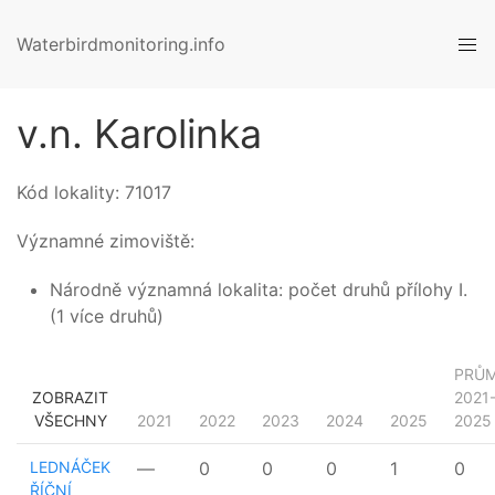
Waterbirdmonitoring.info
v.n. Karolinka
Kód lokality:
71017
Významné zimoviště:
Národně významná lokalita: počet druhů přílohy I.
(1 více druhů)
PRŮ
ZOBRAZIT
2021
VŠECHNY
2021
2022
2023
2024
2025
2025
LEDNÁČEK
—
0
0
0
1
0
ŘÍČNÍ