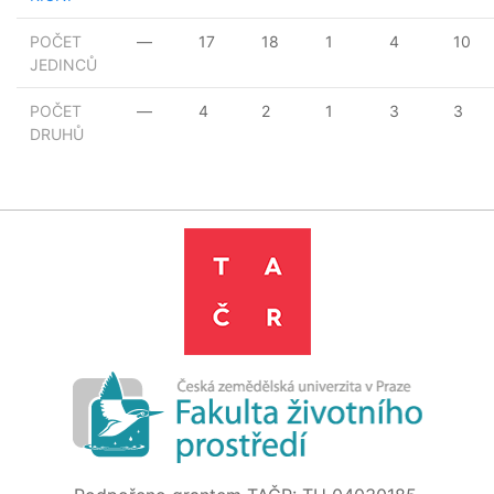
POČET
—
17
18
1
4
10
JEDINCŮ
POČET
—
4
2
1
3
3
DRUHŮ