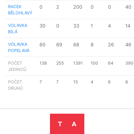
RACEK
0
2
200
0
0
40
BĚLOHLAVÝ
VOLAVKA
30
0
33
1
4
14
BÍLÁ
VOLAVKA
60
69
68
8
26
46
POPELAVÁ
POČET
138
255
1391
100
64
390
JEDINCŮ
POČET
7
7
15
4
6
8
DRUHŮ