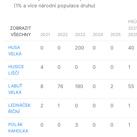
(1% a více národní populace druhu)
PRŮ
ZOBRAZIT
202
VŠECHNY
2021
2022
2023
2024
2025
202
HUSA
0
0
200
0
0
40
VELKÁ
HUSICE
4
0
0
0
0
1
LIŠČÍ
LABUŤ
8
76
190
0
2
55
VELKÁ
LEDNÁČEK
2
1
0
0
0
1
ŘÍČNÍ
POLÁK
0
0
3
0
0
1
KAHOLKA