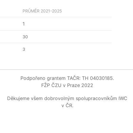
PRŮMĚR
2021-2025
1
30
3
Podpořeno grantem TAČR: TH 04030185.
FŽP ČZU v Praze 2022
Děkujeme všem dobrovolným spolupracovníkům IWC
v ČR.