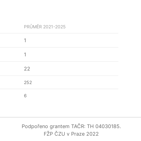
PRŮMĚR
2021-2025
1
1
22
252
6
Podpořeno grantem TAČR: TH 04030185.
FŽP ČZU v Praze 2022