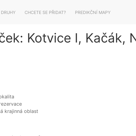
 DRUHY
CHCETE SE PŘIDAT?
PREDIKČNÍ MAPY
ček: Kotvice I, Kačák, 
kalita
 rezervace
á krajinná oblast