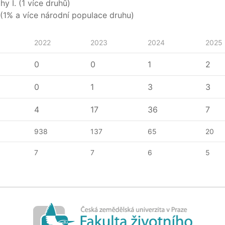
y I. (1 více druhů)
(1% a více národní populace druhu)
2022
2023
2024
2025
0
0
1
2
0
1
3
3
4
17
36
7
938
137
65
20
7
7
6
5