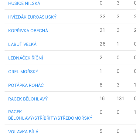
0
3
HUSICE NILSKÁ
33
3
HVÍZDÁK EUROASIJSKÝ
21
3
KOPŘIVKA OBECNÁ
26
1
LABUŤ VELKÁ
2
0
LEDNÁČEK ŘÍČNÍ
1
0
OREL MOŘSKÝ
8
3
POTÁPKA ROHÁČ
16
131
RACEK BĚLOHLAVÝ
RACEK
0
0
BĚLOHLAVÝ/STŘÍBŘITÝ/STŘEDOMOŘSKÝ
5
0
VOLAVKA BÍLÁ