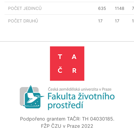
POČET JEDINCŮ
635
1148
POČET DRUHŮ
17
17
1
Podpořeno grantem TAČR: TH 04030185.
FŽP ČZU v Praze 2022