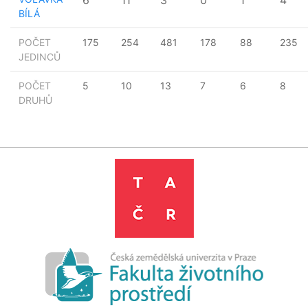
6
11
3
0
1
4
BÍLÁ
POČET
175
254
481
178
88
235
JEDINCŮ
POČET
5
10
13
7
6
8
DRUHŮ