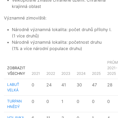
Velkoplošné zvláště chráněné území: Chráněná
krajinná oblast
Významné zimoviště:
Národně významná lokalita: počet druhů přílohy I.
(1 více druhů)
Národně významná lokalita: početnost druhu
(1% a více národní populace druhu)
PRŮM
ZOBRAZIT
2021-
VŠECHNY
2021
2022
2023
2024
2025
2025
LABUŤ
0
24
41
30
47
28
VELKÁ
TURPAN
0
0
1
0
0
0
HNĚDÝ
VOLAVKA