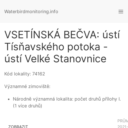
Waterbirdmonitoring.info
VSETÍNSKÁ BEČVA: ústí
Tísňavského potoka -
ústí Velké Stanovnice
Kód lokality:
74162
Významné zimoviště:
Národně významná lokalita: počet druhů přílohy I.
(1 více druhů)
PRŮ
ZOBRAZIT
2021