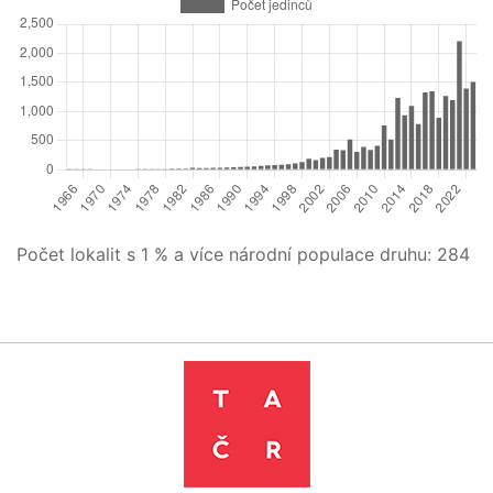
Počet lokalit s 1 % a více národní populace druhu:
284
Leaflet
|
©
OpenStreetMap
contributors
+
−