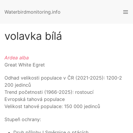
Waterbirdmonitoring.info
volavka bílá
Ardea alba
Great White Egret
Odhad velikosti populace v ČR (
2021-2025
):
1200-2
200
jedinců
Trend početnosti (1966-
2025
):
rostoucí
Evropská tahová populace
Velikost tahové populace:
150 000
jedinců
Stupeň ochrany:
Druh přílohy I Směrnice o ptácích