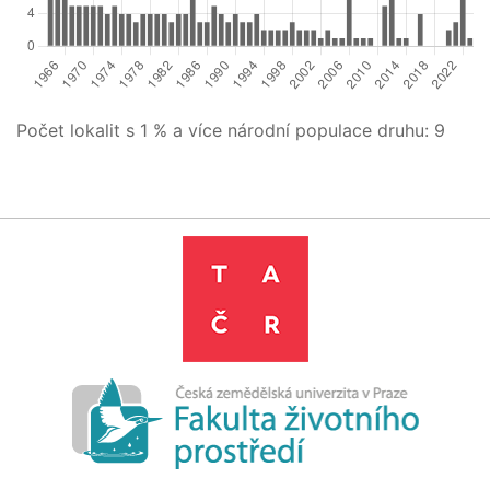
Počet lokalit s 1 % a více národní populace druhu:
9
Leaflet
|
©
OpenStreetMap
contributors
+
−