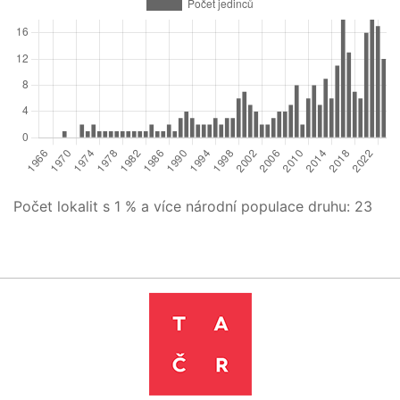
Počet lokalit s 1 % a více národní populace druhu:
23
Leaflet
|
©
OpenStreetMap
contributors
+
−