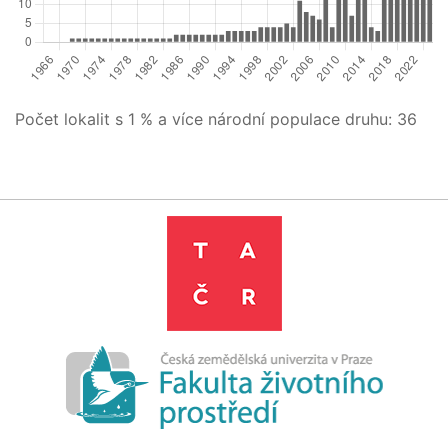
Počet lokalit s 1 % a více národní populace druhu:
36
Leaflet
|
©
OpenStreetMap
contributors
+
−