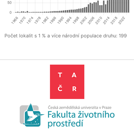
Počet lokalit s 1 % a více národní populace druhu:
199
Leaflet
|
©
OpenStreetMap
contributors
+
−